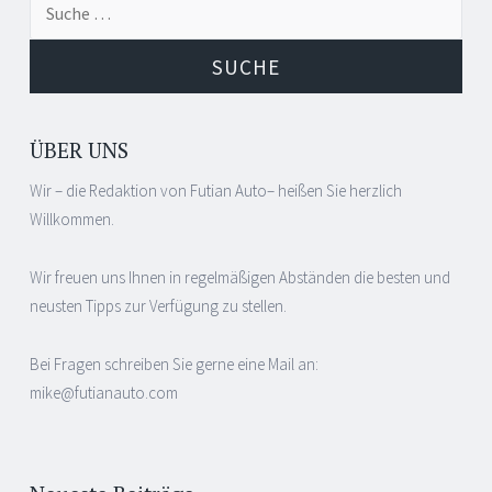
Navigation
nach:
ÜBER UNS
Wir – die Redaktion von Futian Auto– heißen Sie herzlich
Willkommen.
Wir freuen uns Ihnen in regelmäßigen Abständen die besten und
neusten Tipps zur Verfügung zu stellen.
Bei Fragen schreiben Sie gerne eine Mail an:
mike@futianauto.com