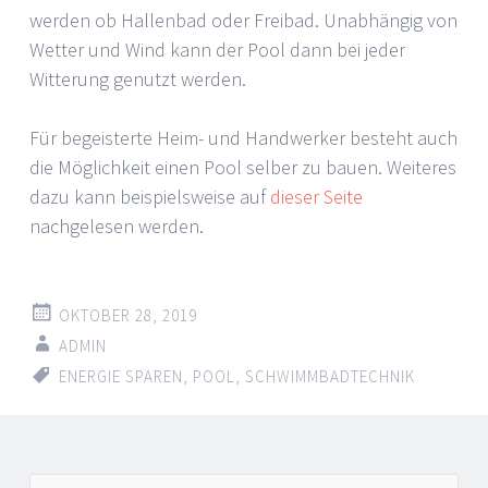
werden ob Hallenbad oder Freibad. Unabhängig von
Wetter und Wind kann der Pool dann bei jeder
Witterung genutzt werden.
Für begeisterte Heim- und Handwerker besteht auch
die Möglichkeit einen Pool selber zu bauen. Weiteres
dazu kann beispielsweise auf
dieser Seite
nachgelesen werden.
OKTOBER 28, 2019
ADMIN
ENERGIE SPAREN
,
POOL
,
SCHWIMMBADTECHNIK
Artikel-
←
→
Suche