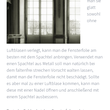
man sie
glatt
sowohl
ohne
Luftblasen verlegt, kann man die Fensterfolie am
besten mit dem Spachtel anbringen. Verwendet man
einen Spachtel aus Metall soll man natürlich bei
dem faltenfrei streichen Vorsicht walten lassen,
damit man die Fensterfolie nicht beschädigt. Sollte
es aber mal zu einer Luftblase kommen, kann man
diese mit einer Nadel öffnen und anschließend mit
einem Spachtel ausbessern.