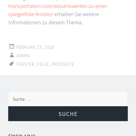
transportation.com/wissenswertes-zu-einer-
spiegelfolie-fenster/
erhalten Sie weitere
Informationen zu diesem Thema.
FEBRUAR 23, 2018
ADMIN
FENSTER
,
FOLIE
,
PRODUKTE
Artikel-
←
→
Suche
Navigation
nach: