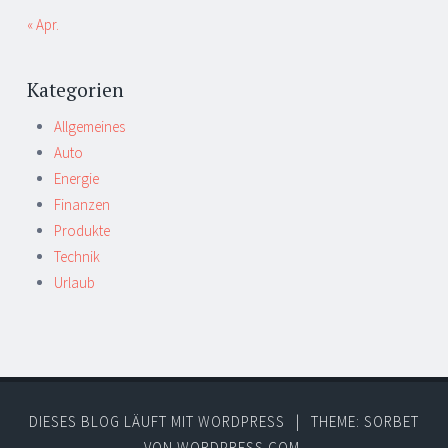
« Apr.
Kategorien
Allgemeines
Auto
Energie
Finanzen
Produkte
Technik
Urlaub
DIESES BLOG LÄUFT MIT WORDPRESS
|
THEME: SORBET
VON
WORDPRESS.COM
.