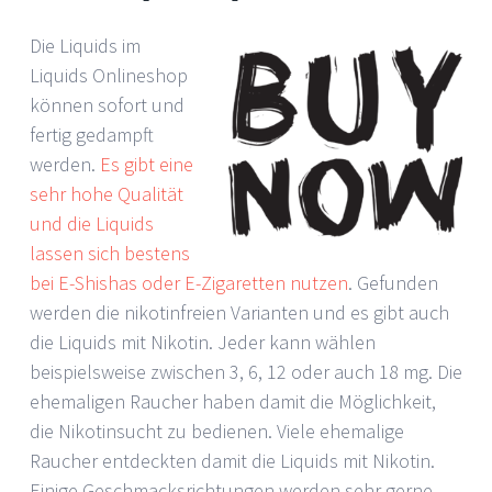
Die Liquids im
Liquids Onlineshop
können sofort und
fertig gedampft
werden.
Es gibt eine
sehr hohe Qualität
und die Liquids
lassen sich bestens
bei E-Shishas oder E-Zigaretten nutzen
. Gefunden
werden die nikotinfreien Varianten und es gibt auch
die Liquids mit Nikotin. Jeder kann wählen
beispielsweise zwischen 3, 6, 12 oder auch 18 mg. Die
ehemaligen Raucher haben damit die Möglichkeit,
die Nikotinsucht zu bedienen. Viele ehemalige
Raucher entdeckten damit die Liquids mit Nikotin.
Einige Geschmacksrichtungen werden sehr gerne