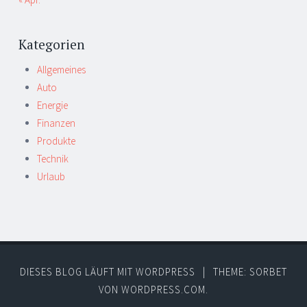
Kategorien
Allgemeines
Auto
Energie
Finanzen
Produkte
Technik
Urlaub
DIESES BLOG LÄUFT MIT WORDPRESS
|
THEME: SORBET
VON
WORDPRESS.COM
.