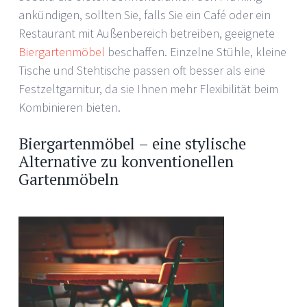
ankündigen, sollten Sie, falls Sie ein Café oder ein
Restaurant mit Außenbereich betreiben, geeignete
Biergartenmöbel
beschaffen. Einzelne Stühle, kleine
Tische und Stehtische passen oft besser als eine
Festzeltgarnitur, da sie Ihnen mehr Flexibilität beim
Kombinieren bieten.
Biergartenmöbel – eine stylische
Alternative zu konventionellen
Gartenmöbeln