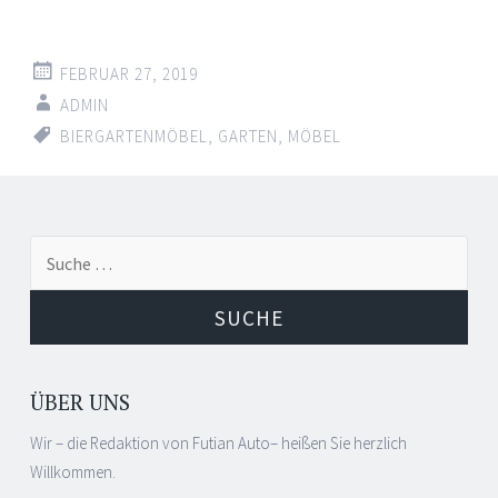
FEBRUAR 27, 2019
ADMIN
BIERGARTENMÖBEL
,
GARTEN
,
MÖBEL
Suche
nach:
ÜBER UNS
Wir – die Redaktion von Futian Auto– heißen Sie herzlich
Willkommen.