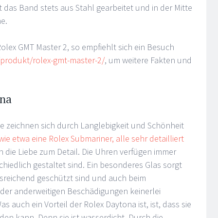
t das Band stets aus Stahl gearbeitet und in der Mitte
he.
Rolex GMT Master 2, so empfiehlt sich ein Besuch
produkt/rolex-gmt-master-2/
, um weitere Fakten und
ona
e zeichnen sich durch Langlebigkeit und Schönheit
wie etwa eine Rolex Submariner, alle sehr detailliert
ich die Liebe zum Detail. Die Uhren verfügen immer
rschiedlich gestaltet sind. Ein besonderes Glas sorgt
ausreichend geschützt sind und auch beim
oder anderweitigen Beschädigungen keinerlei
 auch ein Vorteil der Rolex Daytona ist, ist, dass sie
en kann. Denn sie ist wasserdicht. Durch die