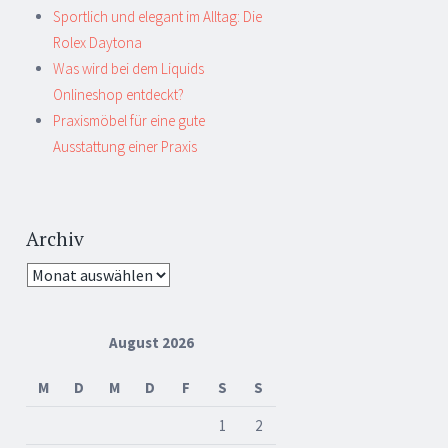
Sportlich und elegant im Alltag: Die
Rolex Daytona
Was wird bei dem Liquids
Onlineshop entdeckt?
Praxismöbel für eine gute
Ausstattung einer Praxis
Archiv
Archiv
August 2026
M
D
M
D
F
S
S
1
2