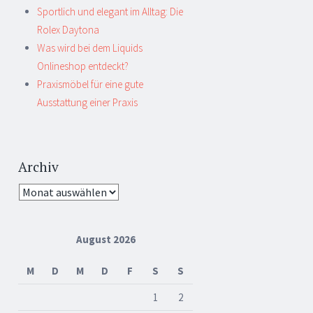
Sportlich und elegant im Alltag: Die
Rolex Daytona
Was wird bei dem Liquids
Onlineshop entdeckt?
Praxismöbel für eine gute
Ausstattung einer Praxis
Archiv
Archiv
August 2026
M
D
M
D
F
S
S
1
2