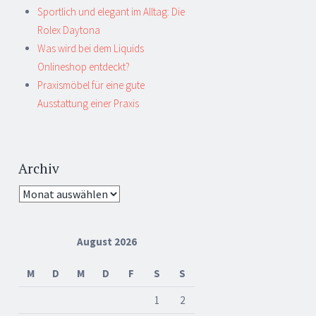
Sportlich und elegant im Alltag: Die
Rolex Daytona
Was wird bei dem Liquids
Onlineshop entdeckt?
Praxismöbel für eine gute
Ausstattung einer Praxis
Archiv
Archiv
August 2026
M
D
M
D
F
S
S
1
2