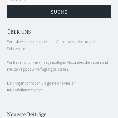
Navigation
nach:
ÜBER UNS
Wir – die Redaktion von Futian Auto– heißen Sie herzlich
Willkommen.
Wir freuen uns Ihnen in regelmäßigen Abständen die besten und
neusten Tipps zur Verfügung zu stellen.
Bei Fragen schreiben Sie gerne eine Mail an:
mike@futianauto.com
Neueste Beiträge