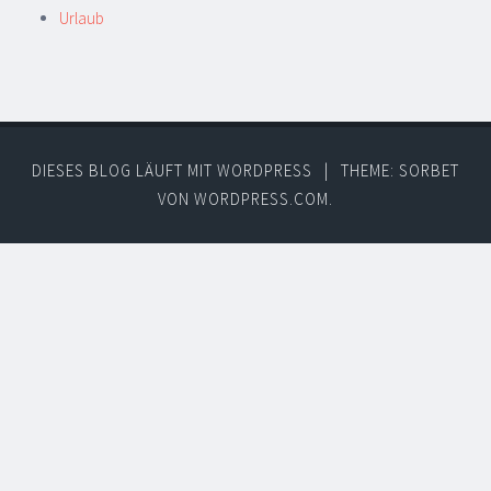
Urlaub
DIESES BLOG LÄUFT MIT WORDPRESS
|
THEME: SORBET
VON
WORDPRESS.COM
.