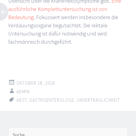
Übersicht über die Krankheitssymptome gibt.
Eine
ausführliche Komplettuntersuchung ist von
Bedeutung
. Fokussiert werden insbesondere die
Verdauungsorgane begutachtet. Die rektale
Untersuchung ist dafür notwendig und wird
fachmännisch durchgeführt.
OKTOBER 18, 2018
ADMIN
ARZT
,
GASTROENTEROLOGE
,
UNVERTRÄGLICHKEIT
Artikel-
←
→
Suche