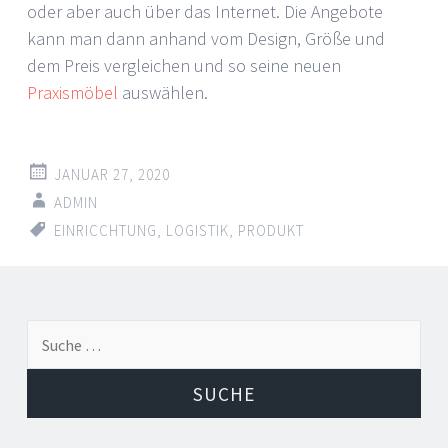
oder aber auch über das Internet. Die Angebote
kann man dann anhand vom Design, Größe und
dem Preis vergleichen und so seine neuen
Praxismöbel
auswählen.
JANUAR 27, 2020
ADMIN
EINRICCHTUNG
,
LOGISTIK
,
PRODUKT
Suche
nach: